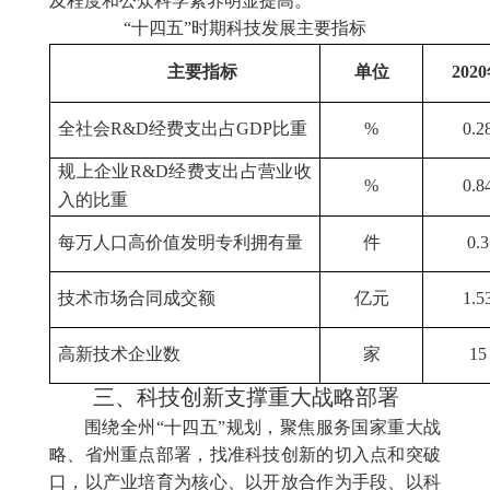
及程度和公众科学素养明显提高。
“十四五”时期科技发展主要指标
主要指标
单位
202
全社会R&D经费支出占GDP比重
%
0.2
规上企业R&D经费支出占营业收
%
0.8
入的比重
每万人口高价值发明专利拥有量
件
0.3
技术市场合同成交额
亿元
1.5
高新技术企业数
家
15
三、科技创新支撑重大战略部署
围绕全州“十四五”规划，聚焦服务国家重大战
略、省州重点部署，找准科技创新的切入点和突破
口，以产业培育为核心、以开放合作为手段、以科