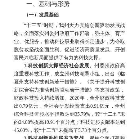
一、
基础与形势
（一）
发展基础
“十三五”时期，我州大力实施创新驱动发展战
略，全面落实州委州政府工作部署，强主体、育产
业、优服务，推动科技事业取得长足进步，为夺取
脱贫攻坚战全面胜利、促进经济高质量发展、开创
富民兴临新局面提供了有力的科技支撑。
1.科技创新支撑经济社会发展。
州委州政府高
度重视科技工作，成立州科技领导小组，出台《临
夏州支持科技创新若干措施》、《关于提升科技创
新综合实力推动创新驱动若干措施》等支持政策，
财政科技投入持续增加。
2020
年，全州财政科技支
出
0.79
亿元，全社会研发经费支出
0.91
亿元，全州
综合科技进步水平指数达到
35.79%
，较“十二五”末
的
24.88%
提高
10.91
个百分点；科技进步贡献率达到
45.03%
，较“十二五”末提高了
5.73
个百分点。
2.科技创新助推脱贫攻坚战。
聚焦全面打赢脱