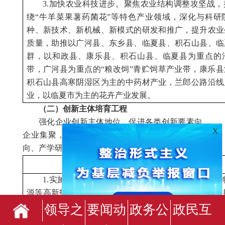
3.加快农业科技进步。聚焦农业结构调整攻坚战
绕“牛羊菜果薯药菌花”等特色产业领域，深化与科研
种、新技术、新机械、新模式的研发和推广，提升农业
质量，助推以广河县、东乡县、临夏县、积石山县、临
群，以和政县、康乐县、积石山县、临夏县为重点的
带，广河县为重点的“粮改饲”青贮饲草产业带，康乐
积石山县高寒阴湿区为主的中药材产业，兰郎公路沿线
业，以临夏市为主的花卉产业发展。
（二）创新主体培育工程
强化企业创新主体地位，促进各类创新要素向
X
企业集聚，构建形成以企业为主体、以市场为导
向、产学研用深度融合的技术创新格局。
专栏6-2 创新主体培育工程
1.实施高新技术企业倍增计划。围绕现代农业、
源等高新技术领域，支持百益、安多、佳源牧业等企业
技攻关
，打造以甘肃临夏国家农业科技园区为引领的现
领导之
要闻动
政务公
政民互
政策和产业导向，组建以甘肃华安生物科技集团为龙头