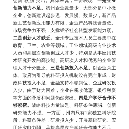
创新“软肋”突出。具体来说，主要表现：
一是企业
创新能力不足。
我州企业数量少，大部分是中小微
企业，创新建设起步迟、发展慢、数量少，新产品
新工艺创新应用能力有限，企业产品科技含量低、
市场竞争力不强，支撑经济社会转型发展能力弱。
二是创新人才缺乏。
全州专业技术人员主要集中在
教育、卫生、农业等领域，工业领域高级专业技术
人员和高层次创新创业人才少，特别是从事应用技
术研究开发的高技能、高层次人才和优秀的企业管
理人才十分匮乏。
三是创新投入不足。
以企业为主
体、政府为引导的科研投入机制没有完全形成，财
政科技投入不足、金融支持不够到位、企业研发投
入少。由于财力困难，企业在税收优惠、银行融资
等方面的矛盾和问题仍然突出。
四是产学研合作不
够紧密。
战略科技力量缺乏、科研条件薄弱、创新
研究能力不强。一方面，州内只有1家独立科研院
所，科研条件差，研发投入少，开展基础研究、应
用研究能力弱，承接高层次产学研合作能力不足。