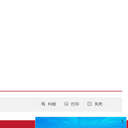
纠错
打印
关闭
X