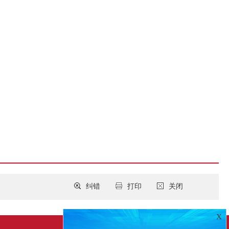
纠错
打印
关闭
X