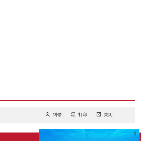
纠错
打印
关闭
X