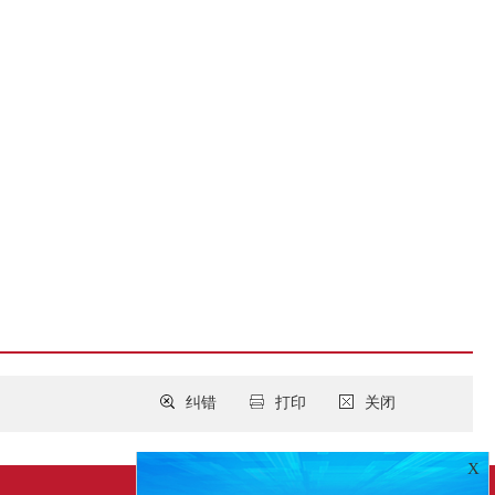
纠错
打印
关闭
X