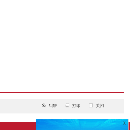
纠错
打印
关闭
X