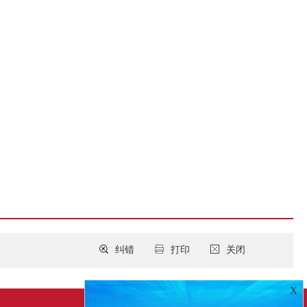
纠错
打印
关闭
X