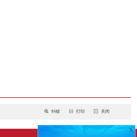
纠错
打印
关闭
X