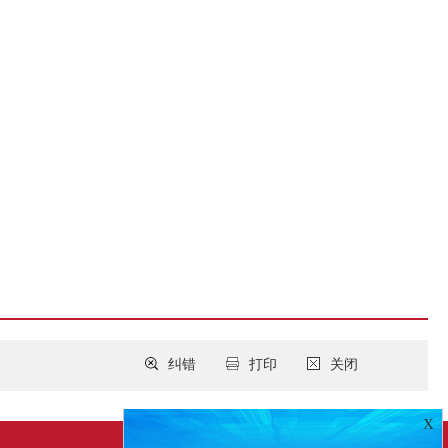
纠错
打印
关闭
X