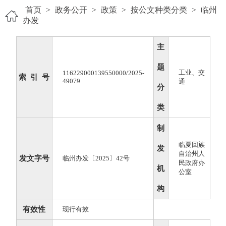
首页
>
政务公开
>
政策
>
按公文种类分类
>
临州
办发
主
题
工业、交
116229000139550000/2025-
索 引 号
49079
通
分
类
制
临夏回族
发
自治州人
发文字号
临州办发〔2025〕42号
民政府办
机
公室
构
有效性
现行有效