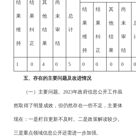
结
结
其
尚
结
结
其
尚
果
果
他
未
总
果
果
他
未
维
纠
结
审
计
维
纠
结
审
持
正
果
结
持
正
果
结
1
0
4
0
5
0
0
0
0
五、存在的主要问题及改进情况
（一）主要问题。2023年政府信息公开工作虽
然取得了明显成效，但仍然存在一些不足，主要体
现在：一是栏目更新不及时。二是政策解读较少。
三是重点领域信息公开还需进一步加强。