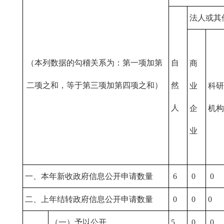
法人或其
（本列数据的勾稽关系为：第一项加第
自
商
二项之和，等于第三项加第四项之和）
然
业
科研
人
企
机构
业
一、本年新收政府信息公开申请数量
6
0
0
二、上年结转政府信息公开申请数量
0
0
0
（一）予以公开
5
0
0