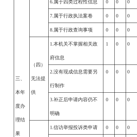
6.属于四类过程性信息
0
0
0
7.属于行政执法案卷
0
0
0
8.属于行政查询事项
0
0
0
1.本机关不掌握相关政
1
0
0
府信息
（四）
2.没有现成信息需要另
0
0
0
三、
无法提
行制作
本年
供
3.补正后申请内容仍不
0
0
0
度办
明确
理结
1.信访举报投诉类申请
0
0
0
果