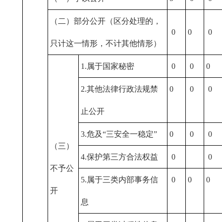
（二）部分公开（区分处理的，
0
0
0
只计这一情形，不计其他情形）
1.属于国家秘密
0
0
0
2.其他法律行政法规禁
0
0
0
止公开
3.危及“三安全一稳定”
0
0
0
（三）
4.保护第三方合法权益
0
0
不予公
5.属于三类内部事务信
0
0
0
开
息