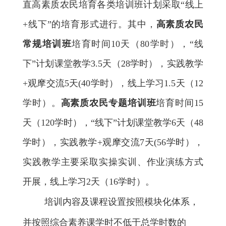
直高素质农民培育各类培训班计划
采取“线上
+
线下”的培育
形式
进行
。
其中，
高素质农民
常规培训班
培育时间
10
天（
80
学时）
，“线
下”计划
课堂
教学
3.5
天（
28
学时），
实践教学
+
观摩交流
5
天
(40
学时），线上学习
1.5
天（
12
学时）。
高素质农民专题培训班
培育时间
15
天（
120
学时），
“线下”计划
课堂
教学
6
天（
48
学时），
实践教学
+
观摩交流
7
天
(
56
学时），
实践教学主要采取实操实训、作业演练方式
开展，
线上学习
2
天（
16
学时）。
培训内容及课程设
置按照模块化
体系，
并按照
综合素养课学时不低于总学时数的