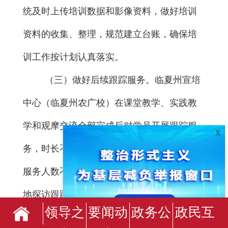
统及时上传培训数据和影像资料，做好培训
资料的收集、整理
，
规范建立台账，确保培
训工作按计划认真落实。
（三）做好后续跟踪服务。
临夏
州
宣培
中心
（
临夏
州农广校）
在课堂教学、实践教
学和观摩交流全部完成后对学员开展跟踪服
X
务，时长不超
过
1
年，次数不少于
2
次。跟踪
服务人数不少于培训班总人数的
30%
。
通
过实
地探访跟踪、信息化跟踪方式，对培训学员
领导之
要闻动
政务公
政民互
产业发展、农业生产技术、生产需求、培训