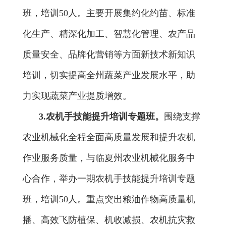
班
，培
训
50
人
。主要开展集约化约苗、标准
化生产、精深化加工、智慧化管理、农产品
质量安全、品牌化营销等方面新技术新知识
培训，切实提高全州蔬菜产业发展水平，助
力实现蔬菜产业提质增效。
3.
农机手技能提升
培训
专题班
。
围绕支撑
农业机械化全程全面高质量发展和提升农机
作业服务质量，
与临夏州农业机械化服务中
心合作，举办
一
期
农机手技能提升
培训
专题
班
，
培训
50
人。
重点
突出粮油作物高质量机
播、高效飞防植保、机收减损、农机抗灾救