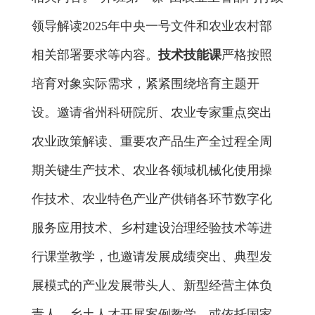
领导解读
2025
年
中央一号文件和农业农村部
相关部署要求等内容。
技术技能课
严格按照
培育对象实际需求，紧紧围绕培育主题开
设
。
邀请省州科研院所、农业专家重点突出
农业
政策解读、
重要农产品
生产全过程全周
期关键生产技术
、农业各领域机械化使用操
作技术、
农业特色产业
产供销各环节数字化
服务应用
技术、乡村建设治理经验技术
等
进
行课堂
教学，也
邀请发展成绩突出、典型发
展模式的产业发展带头人、新型经营主体负
责人、乡土人才
开展案例教学。
或依托国家