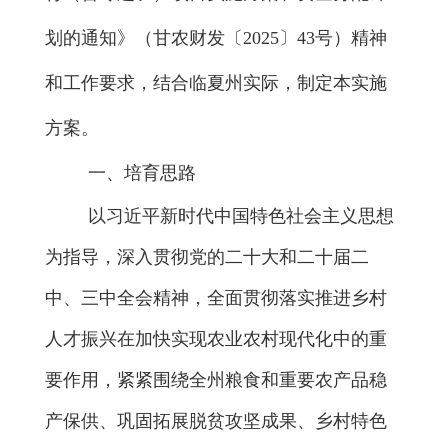
划的通知》（甘农财发
〔
202
5
〕
43
号）精神
和工作要求，结合
临夏州
实际，制定本实施
方案。
一、
培育
思路
以习近平新时代中国特色社会主义思想
为指导，深入贯彻党的二十大和二十届二
中、三中全会精神，
全面
贯彻落实推进乡村
人才振兴在
加快实现农业农村现代化
中的重
要作用，
紧紧围绕
全州
粮食和重要农产品稳
产保供、巩固拓展脱贫攻坚成果、乡村特色