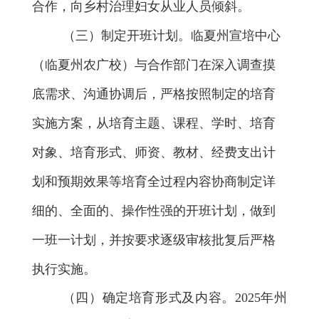
合作，向乡村治理妇女从业人员倾斜。
（
三
）制定
开班
计划。
临夏州
宣培中心
（临夏州农广校）
与合作部门
在深入调查摸
底需求
、沟通协调
后，严格按照
制定的
培育
实施方案，从
培育主题、课程、学时、培育
对象、培育形式、师资、教材、经费支出计
划和预期效果等培育全过程内容
协商
制定详
细的、全面的、操作性强的
开班
计划，做到
一班一
计划
，
并按要求逐级审核批复后
严格
执行实施。
（四）确定
培育形式
及内容。
2025
年州