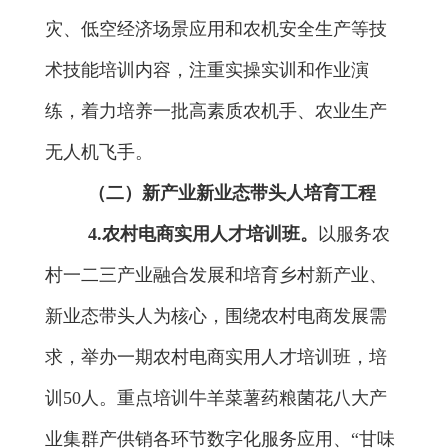
灾、低空经济场景应用和农机安全生产等技
术技能
培训内容
，注重实操实训和作业演
练，着力培养一批高素质农机手、农业生产
无人机飞手。
（二）新产业新业态带头人培育工程
4.
农村电商实用人才
培训
班。
以服务
农
村一二三产业融合发展和
培育
乡村新产业、
新业态
带头人为核心，围绕农村电商发展需
求，举办一期
农村电商实用人才
培训
班，
培
训
50
人。
重
点
培训
牛羊菜薯药粮菌花八大产
业集群
产供销各环节数字化服务应用、
“甘味