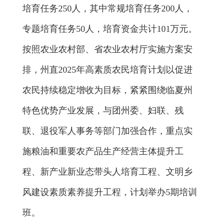
培育任务
250
人，其中
常规培育任务
200
人，
专题培育任务
50
人
，
培育资金
共计
101
万元。
按照农业农村部、省农业农村厅实施方案安
排，州直
2025
年高素质农民培育计划以
促进
农民持续稳定增收为目标，
紧紧围绕
临夏州
特色优势产业发展，与团州委、妇联、残
联、退役军人事务等部门加强合作，
重点实
施粮油和重要农产品生产经营主体提升工
程、新产业新业态带头人培育工程、文明乡
风建设素质素养提升工程，
计划举办
5
期培训
班。