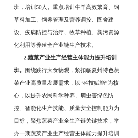
班，培
训
50
人
。
重点
培训
牛羊高效繁育、
饲
草料加工、
饲养管理及
营养调控、圈舍建
设、疫病防控
与治疗
、牧草种植、粪污
资源
化
利用等养殖全产业链
生产技术
。
2.
蔬菜产业生产经营主体能力提升培训
班
。
围绕践行大食物观，紧扣临夏州特色蔬
菜产业高质量发展需求，以“科技赋能”为核
心，以提升农民科学种养、病虫害绿色防
控、智能化生产技能、质量安全控制能力为
目标，聚焦蔬菜产业全生产链关键技术，
举
办一期
蔬菜产业生产经营主体能力提升培训