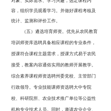
对象、实际需求、学习兴趣，
选定课程内
容
，组织学员观看学习
。并做好课程考核及
统计、监测和评价工作。
（
五
）
遴选
培育
师资。
优先从农民教育
培训师资库选聘
具备相应课程的专业条件，
授课符合课程主题需求，授课方式易于农民
接受，教案内容通俗实用
的教师开展教学
。
综合素养课程师资
选聘州委党校、主管部门
行政领导。专业技能课师资选聘
大中专院
校、科研院所
、农业技术推广单位
等公益性
机构
专业技术人员
。
同时，
邀请
农业企业、