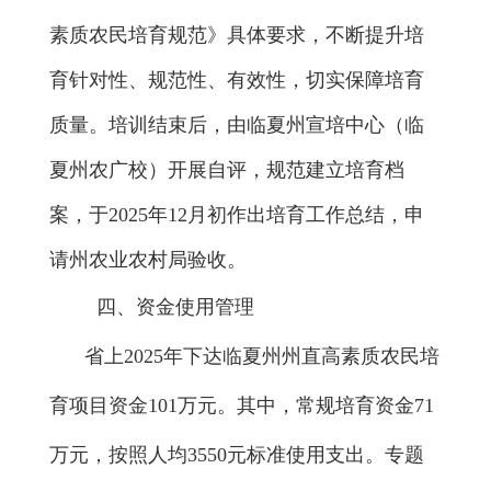
素质农民培育规范》具体要求，不断提升培
育针对性、规范性、有效性，切实保障培育
质量。
培训结束后，由临夏州
宣培中心
（临
夏州农广校）
开展自评，
规范建立培育档
案，
于
2025
年
12
月初
作出
培育工作总结，申
请
州农业农村局
验收。
四
、
资金
使用管理
省上
2025
年
下达临夏州州直高素质农民培
育项目资金
101
万元。其中，
常规培育资金
71
万元，按照人均
3550
元标准使用支出。
专题