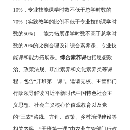
10%
，
专业技能课学时数不低于总学时数的
70%
（
实践教学的比例不低于专业技能课学时
数的
50%
）
，能力拓展课学时数不高于总学时
数的
20%
的
比例
合理设计
综合素养课、
专业
技
能课和能力拓展课。
综合素养课
包括思想政
治、政策法规、职业素养和文化素养类等课
程
，
包含“开班第一课”
。
邀请党校
、主管部门
行政领导
解读
习近平新时代中国特色社会主
义思想、社会主义核心价值观教育以及党
的“三农”路线、方针、政策、乡村治理建设
等
相关内容
。
“开班第一课”
由农业主管部门行政