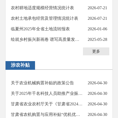
防范化解重大风险
农村耕地适度规模经营情况统计表
2026-07-21
人大代表建议办理
农村土地承包经营及管理情况统计表
2026-07-21
政协委员提案办理
临夏州2025年全省土地流转报表
2026-01-06
生态环境
绘就乡村振兴新画卷 谱写高质量发展新篇章——临夏州乡村振兴工作综述
2025-05-28
乡村振兴
更多
其他法定公开
涉农补贴
公共企事业信息公开
基层政务公开标准化规范化
关于农业机械购置补贴的政策公告
2026-04-30
关于2025年千名科技人员助推产业振兴行动中药材、蔬菜（食用菌）产业技术体系拨付第二批补助资金的公示
2026-04-30
甘肃省农业农村厅关于《甘肃省2024-2026年农机购置与应用补贴机具补贴额一览表（2026年第一批...
2026-04-30
甘肃省农机购置与应用补贴“优机优补”补贴额一览表
2026-04-30