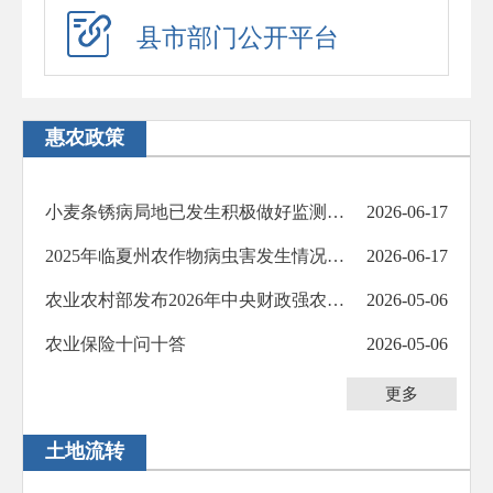
应急演练
县市部门公开平台
预警信息
政府工作报告
惠农政策
法治政府建设年度报告
住房公积金年度报告
小麦条锈病局地已发生积极做好监测防控工作
2026-06-17
政府公报
2025年临夏州农作物病虫害发生情况及2026年发生趋势预报
2026-06-17
回应关切
农业农村部发布2026年中央财政强农惠农富农政策清单
2026-05-06
新闻发布会
农业保险十问十答
2026-05-06
在线访谈
更多
“六稳”“六保”
土地流转
助企纾困