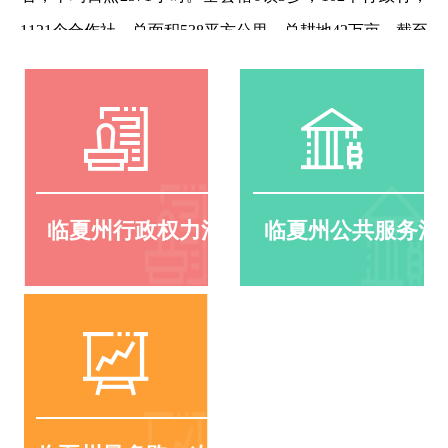
北低，呈狭长性地形，是典型的河谷地带，平均海拔1800
米。辖4个镇、7个街道，35个行政村、43个社区，总人口
48万人，境内有汉、回、东乡、保安、撒拉等18个民...
【 查看详情 】
临夏州行政权力清单
临夏州公共服务清