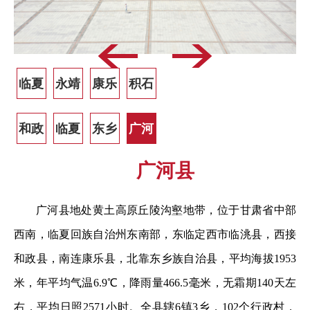
临夏
永靖
康乐
积石
市
县
县
山县
和政
临夏
东乡
广河
县
县
县
县
临夏市
临夏市地处黄河上游，位于甘肃省西南部，是临夏回
族自治州州府所在地，全州政治、经济、文化和商旅中
心，距省会兰州117公里，区域总面积88.6平方公里，建成
区面积24平方公里，市域东与东乡县接壤，南西北与临夏
县毗邻，东西长20公里，南北宽4.4公里，地势西南高、东