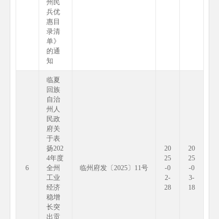
州民
兵优
惠目
录清
单》
的通
知
临夏
回族
自治
州人
民政
府关
于表
扬202
20
20
4年度
25
25
6
全州
临州府发〔2025〕11号
-0
-0
工业
2-
3-
经济
28
18
稳增
长突
出贡