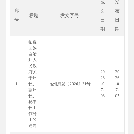
成
发
序
文
布
标题
发文字号
号
日
日
期
期
临夏
回族
自治
州人
民政
府关
20
20
于州
26
26
1
长、
临州府发〔2026〕21号
-0
-0
副州
7-
7-
长、
06
07
秘书
长工
作分
工的
通知