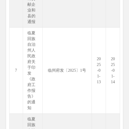
献企
业和
县的
通报
临夏
回族
自治
州人
民政
20
20
府关
25
25
于印
7
临州府发〔2025〕1号
-0
-0
发
1-
1-
《政
13
14
府工
作报
告》
的通
知
临夏
回族