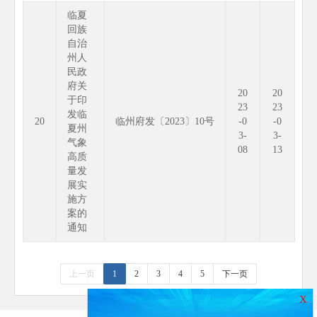
临夏
回族
自治
州人
民政
府关
20
20
于印
23
23
发临
20
临州府发〔2023〕10号
-0
-0
夏州
3-
3-
气象
08
13
高质
量发
展实
施方
案的
通知
上一页
1
2
3
4
5
下一页
X