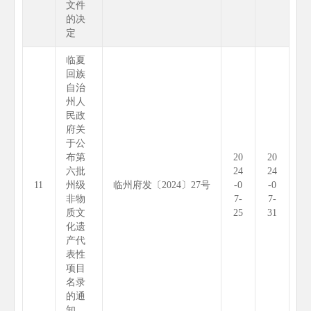
文件
的决
定
临夏
回族
自治
州人
民政
府关
于公
布第
20
20
六批
24
24
11
州级
临州府发〔2024〕27号
-0
-0
非物
7-
7-
质文
25
31
化遗
产代
表性
项目
名录
的通
知