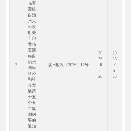
临夏
回族
自治
州人
民政
府关
于印
发临
夏回
20
20
族自
26
26
治州
2
临州府发〔2026〕17号
-0
-0
国民
5-
5-
经济
20
20
和社
会发
展第
十五
个五
年规
划纲
要的
通知