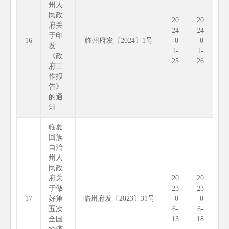
州人
民政
20
20
府关
24
24
于印
16
临州府发〔2024〕1号
-0
-0
发
1-
1-
《政
25
26
府工
作报
告》
的通
知
临夏
回族
自治
州人
民政
府关
20
20
于做
23
23
17
好第
临州府发〔2023〕31号
-0
-0
五次
6-
6-
全国
13
18