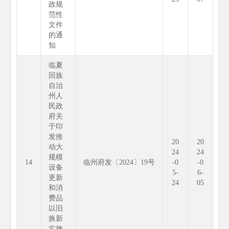
政规
范性
文件
的通
知
临夏
回族
自治
州人
民政
府关
于印
发推
20
20
动大
24
24
规模
14
临州府发〔2024〕19号
-0
-0
设备
5-
6-
更新
24
05
和消
费品
以旧
换新
实施