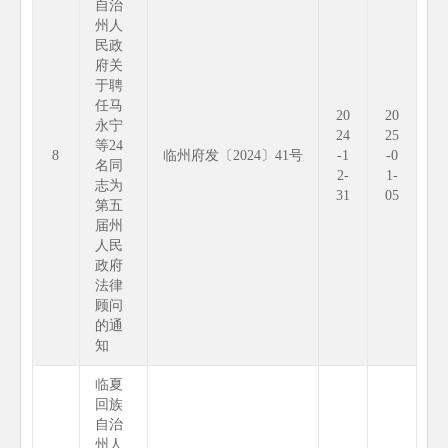
自治
州人
民政
府关
于聘
任马
20
20
永宁
24
25
等24
8
临州府发〔2024〕41号
-1
-0
名同
2-
1-
志为
31
05
第五
届州
人民
政府
法律
顾问
的通
知
临夏
回族
自治
州人