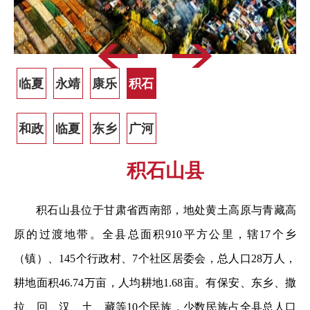
临夏
永靖
康乐
积石
市
县
县
山县
和政
临夏
东乡
广河
县
县
县
县
积石山县
和政县
积石山县位于甘肃省西南部，地处黄土高原与青藏高
和政县位于甘肃省临夏回族自治州南部，地处青藏高
原的过渡地带。全县总面积910平方公里，辖17个乡
原与黄土高原交汇地带，平均海拔2200米，总面积960平方
（镇）、145个行政村、7个社区居委会，总人口28万人，
公里，辖9镇4乡，有汉、回、东乡等8个民族，总人口21.6
耕地面积46.74万亩，人均耕地1.68亩。有保安、东乡、撒
万人。境内康临高速公路贯通东西，和合公路、临康和二
拉、回、汉、土、藏等10个民族，少数民族占全县总人口
级公路贯穿南北，距省城兰州市90公里，距州府临夏市30