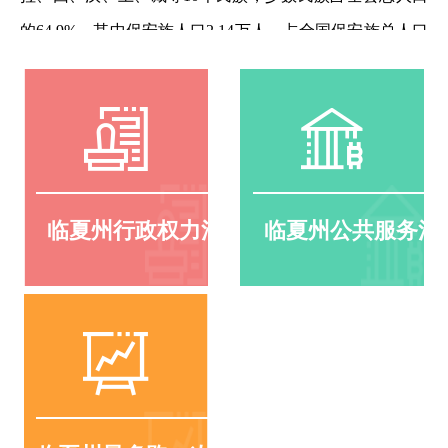
的64.9%，其中保安族人口2.14万人，占全国保安族总人口
公里，面向兰州、服务藏区的交通区位优势十分优越，是
数的95%以上，是全国唯一的保安族聚居地。
兰州—临夏—拉卜楞—九寨沟黄金旅游线上的重要节点，
连接藏区物流的中转站。 和政县历史悠久，早在春秋战国
【 查看详情 】
时...
【 查看详情 】
临夏州行政权力清单
临夏州公共服务清