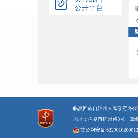
公开平台
预警信息
政府工作报告
法治政府建设年度报告
住房公积金年度报告
政府公报
回应关切
新闻发布会
在线访谈
临夏回族自治州人民政府办公
“六稳”“六保”
地址：临夏市红园路8号
邮编
助企纾困
甘公网安备 622901020001
防范化解重大风险