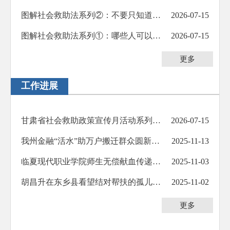
防范化解重大风险
图解社会救助法系列②：不要只知道低保，救助措施有十大类你要了解！
2026-07-15
人大代表建议办理
图解社会救助法系列①：哪些人可以纳入救助？8类人可以！
2026-07-15
政协委员提案办理
更多
生态环境
工作进展
乡村振兴
其他法定公开
甘肃省社会救助政策宣传月活动系列报道———临夏州“甘心救助守初心·肃度相助暖河州”社会救助政策宣传月...
2026-07-15
公共企事业信息公开
我州金融“活水”助万户搬迁群众圆新居梦
2025-11-13
基层政务公开标准化规范化
临夏现代职业学院师生无偿献血传递爱心
2025-11-03
胡昌升在东乡县看望结对帮扶的孤儿和孤寡老人
2025-11-02
更多