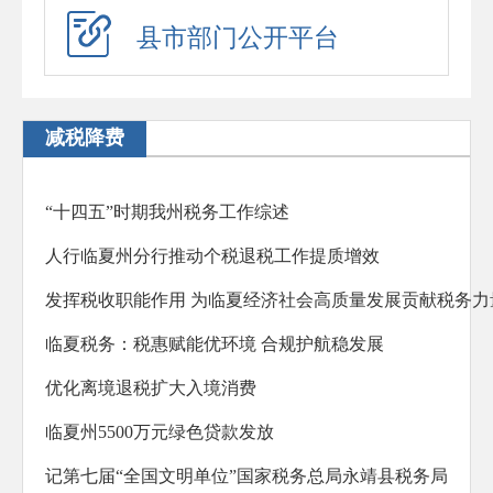
应急演练
县市部门公开平台
预警信息
政府工作报告
减税降费
法治政府建设年度报告
住房公积金年度报告
“十四五”时期我州税务工作综述
政府公报
人行临夏州分行推动个税退税工作提质增效
回应关切
发挥税收职能作用 为临夏经济社会高质量发展贡献税务力
新闻发布会
临夏税务：税惠赋能优环境 合规护航稳发展
在线访谈
优化离境退税扩大入境消费
“六稳”“六保”
临夏州5500万元绿色贷款发放
助企纾困
记第七届“全国文明单位”国家税务总局永靖县税务局