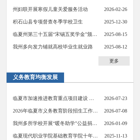
防范化解重大风险
州妇联开展寒假儿童关爱服务活动
2026-02-26
人大代表建议办理
积石山县专项督查冬季学校卫生
2025-12-30
政协委员提案办理
临夏州第三十五届“宋锡五奖学金”颁奖仪式举行
2025-08-15
生态环境
我州多向发力铺就高校毕业生就业路
2025-08-12
乡村振兴
更多
其他法定公开
义务教育均衡发展
公共企事业信息公开
基层政务公开标准化规范化
临夏市加速推进教育重点项目建设 可新增学位4920个
2026-07-23
2026年临夏市义务教育阶段招生工作方案
2026-07-08
我州多所学校开展“暖冬助学”公益捐赠活动
2026-01-09
临夏现代职业学院基础教育学院十年发展纪实
2025-11-13