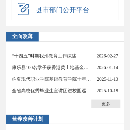
应急演练
县市部门公开平台
预警信息
政府工作报告
全面改薄
法治政府建设年度报告
住房公积金年度报告
“十四五”时期我州教育工作综述
2026-02-27
政府公报
康乐县100名学子获香港黄土地基金助学金
2026-01-14
回应关切
临夏现代职业学院基础教育学院十年发展纪实
2025-11-13
新闻发布会
全省高校优秀毕业生宣讲团进校园巡讲活动走进我州
2025-10-18
在线访谈
更多
“六稳”“六保”
营养改善计划
助企纾困