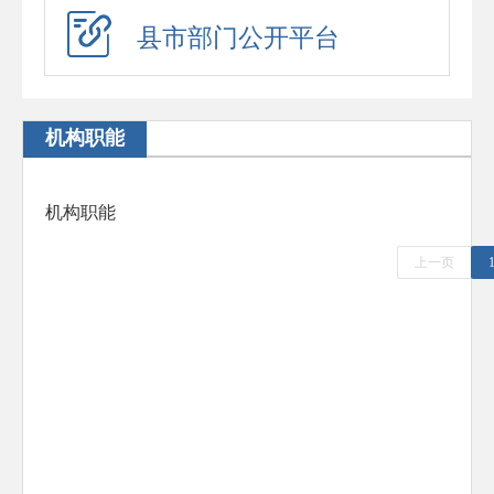
应急演练
县市部门公开平台
预警信息
政府工作报告
机构职能
法治政府建设年度报告
住房公积金年度报告
机构职能
政府公报
上一页
回应关切
新闻发布会
在线访谈
“六稳”“六保”
助企纾困