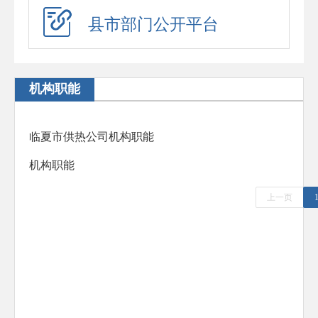
应急演练
县市部门公开平台
预警信息
政府工作报告
机构职能
法治政府建设年度报告
住房公积金年度报告
临夏市供热公司机构职能
政府公报
机构职能
回应关切
上一页
新闻发布会
在线访谈
“六稳”“六保”
助企纾困