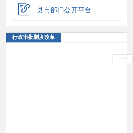
招考录用
县市部门公开平台
应急预案
应急演练
行政审批制度改革
预警信息
政府工作报告
上一页
法治政府建设年度报告
住房公积金年度报告
回应关切
新闻发布会
在线访谈
“六稳”“六保”